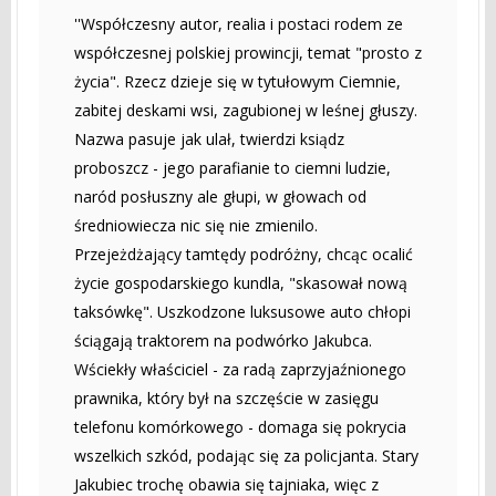
''Współczesny autor, realia i postaci rodem ze
współczesnej polskiej prowincji, temat "prosto z
życia". Rzecz dzieje się w tytułowym Ciemnie,
zabitej deskami wsi, zagubionej w leśnej głuszy.
Nazwa pasuje jak ulał, twierdzi ksiądz
proboszcz - jego parafianie to ciemni ludzie,
naród posłuszny ale głupi, w głowach od
średniowiecza nic się nie zmienilo.
Przejeżdżający tamtędy podróżny, chcąc ocalić
życie gospodarskiego kundla, "skasował nową
taksówkę". Uszkodzone luksusowe auto chłopi
ściągają traktorem na podwórko Jakubca.
Wściekły właściciel - za radą zaprzyjaźnionego
prawnika, który był na szczęście w zasięgu
telefonu komórkowego - domaga się pokrycia
wszelkich szkód, podając się za policjanta. Stary
Jakubiec trochę obawia się tajniaka, więc z