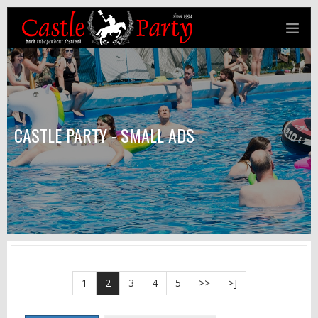
CASTLE PARTY - SMALL ADS
1
2
3
4
5
>>
>]