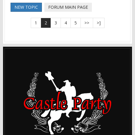
NEW TOPIC
FORUM MAIN PAGE
1
2
3
4
5
>>
>]