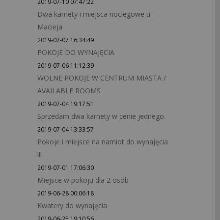
2019-07-10 07:47:22
Dwa karnety i miejsca noclegowe u
Macieja
2019-07-07 16:34:49
POKOJE DO WYNAJĘCIA
2019-07-06 11:12:39
WOLNE POKOJE W CENTRUM MIASTA /
AVAILABLE ROOMS
2019-07-04 19:17:51
Sprzedam dwa karnety w cenie jednego.
2019-07-04 13:33:57
Pokoje i miejsce na namiot do wynajęcia
!!!
2019-07-01 17:06:30
Miejsce w pokoju dla 2 osób
2019-06-28 00:06:18
Kwatery do wynajęcia
2019-06-25 19:10:56