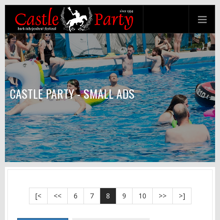
CASTLE PARTY - SMALL ADS
[<
<<
6
7
8
9
10
>>
>]