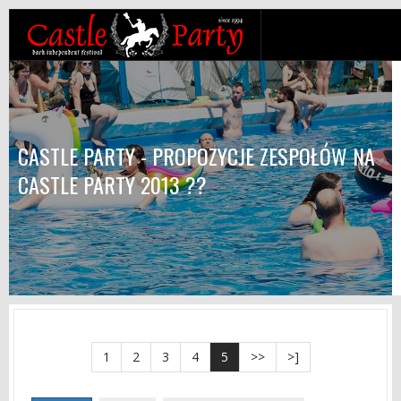
CASTLE PARTY - PROPOZYCJE ZESPOŁÓW NA
CASTLE PARTY 2013 ??
1
2
3
4
5
>>
>]