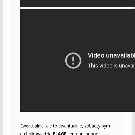
Ewentualnie, ale to ewentualnie, zobaczyłbym
na bolkowiadzie
PLAGĘ
. Jeno oni ponoć