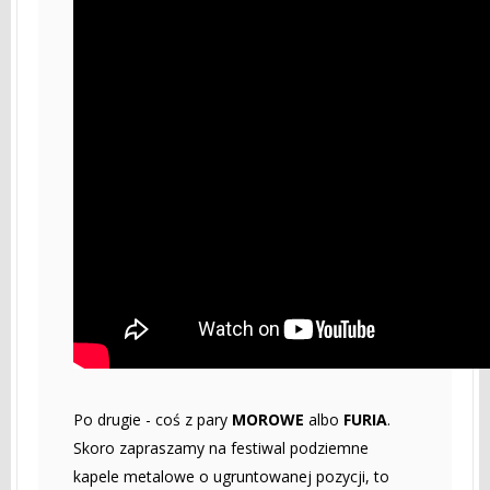
Po drugie - coś z pary
MOROWE
albo
FURIA
.
Skoro zapraszamy na festiwal podziemne
kapele metalowe o ugruntowanej pozycji, to