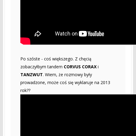
Po szóste - coś większego. Z chęcią
zobaczyłbym tandem
CORVUS CORAX
i
TANZWUT
. Wiem, że rozmowy były
prowadzone, może coś się wyklaruje na 2013
rok??