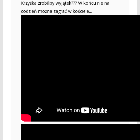
Krzyśka zrobiliby wyjątek??? W końcu nie na
codzień można zagrać w kościele...