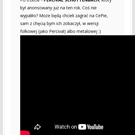
był anonsowany już na ten rok. Coś nie
wypaliło? Może będą chcieli zagrać na CePie,
sam z chęcią bym ich zobaczył, w wersji
folkowej (jako Percival) albo metalowej :)