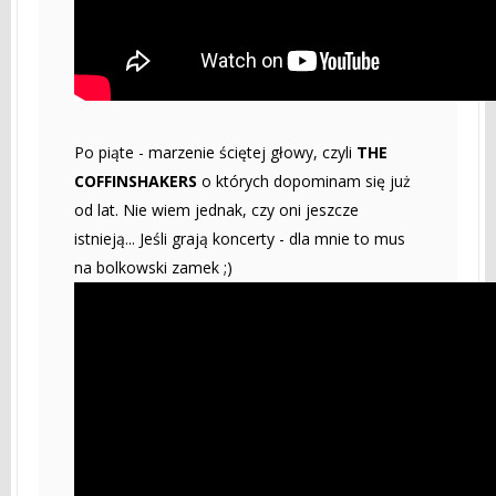
Po piąte - marzenie ściętej głowy, czyli
THE
COFFINSHAKERS
o których dopominam się już
od lat. Nie wiem jednak, czy oni jeszcze
istnieją... Jeśli grają koncerty - dla mnie to mus
na bolkowski zamek ;)