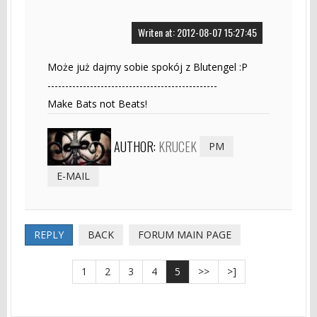
Writen at: 2012-08-07 15:27:45
Może już dajmy sobie spokój z Blutengel :P
------------------------------------------------
Make Bats not Beats!
AUTHOR:
KRUCEK
PM
E-MAIL
REPLY
BACK
FORUM MAIN PAGE
1
2
3
4
5
>>
>]