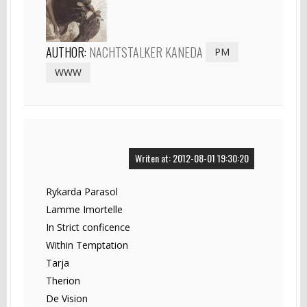
AUTHOR:
NACHTSTALKER KANEDA
PM
WWW
Writen at: 2012-08-01 19:30:20
Rykarda Parasol
Lamme Imortelle
In Strict conficence
Within Temptation
Tarja
Therion
De Vision