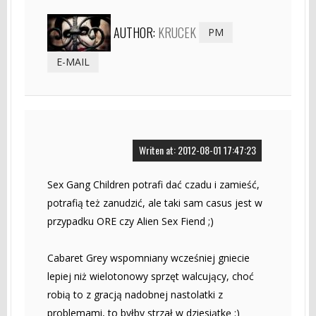
AUTHOR:
KRUCEK
PM
E-MAIL
Writen at: 2012-08-01 17:47:23
Sex Gang Children potrafi dać czadu i zamieść,
potrafią też zanudzić, ale taki sam casus jest w
przypadku ORE czy Alien Sex Fiend ;)
Cabaret Grey wspomniany wcześniej gniecie
lepiej niż wielotonowy sprzęt walcujący, choć
robią to z gracją nadobnej nastolatki z
problemami, to byłby strzał w dziesiątkę :)