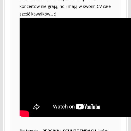
koncertów nie grają, no i mają w swoim CV całe
sześć kawałków... ;)
Po trzecie -
PERCIVAL SCHUTTENBACH
, który