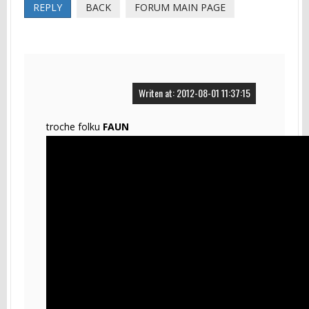
REPLY
BACK
FORUM MAIN PAGE
Writen at: 2012-08-01 11:37:15
troche folku
FAUN