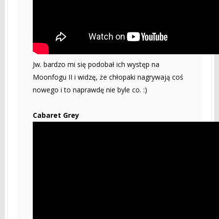
Jw. bardzo mi się podobał ich występ na
Moonfogu II i widzę, że chłopaki nagrywają coś
nowego i to naprawdę nie byle co. :)
Cabaret Grey