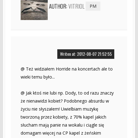
AUTHOR:
VITRIOL
PM
Writen at: 2012-08-07 21:52:55
@ Też widziałem Horride na koncertach ale to
wieki temu było...
@ Jak ktoś nie lubi np. Dody, to od razu znaczy
że nienawidzi kobiet? Podobnego absurdu w
życiu nie słyszałem! Uwielbiam muzykę
tworzoną przez kobiety, z 70% kapel jakich
słucham mają panie na wokalu i ciągle się
domagam więcej na CP kapel z żeńskim