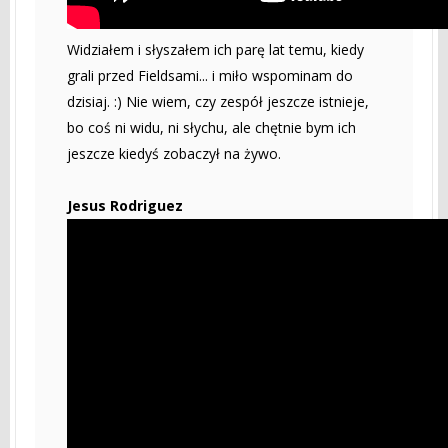
Widziałem i słyszałem ich parę lat temu, kiedy
grali przed Fieldsami... i miło wspominam do
dzisiaj. :) Nie wiem, czy zespół jeszcze istnieje,
bo coś ni widu, ni słychu, ale chętnie bym ich
jeszcze kiedyś zobaczył na żywo.
Jesus Rodriguez