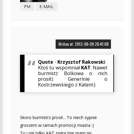
PM
E-MAIL
Writen at: 2012-08-09 20:41:08
Quote
-
Krzysztof Rakowski
:
Ktoś tu wspomniał
KAT
. Nawet
burmistz Bolkowa o nich
prosił:) Generlnie o
Kostrzewskiego z Katem:)
Skoro burmistrz prosił... To niech sypnie
groszem w ramach promocji miasta :)
To i nie tylko KAT zagra (nie mam nic