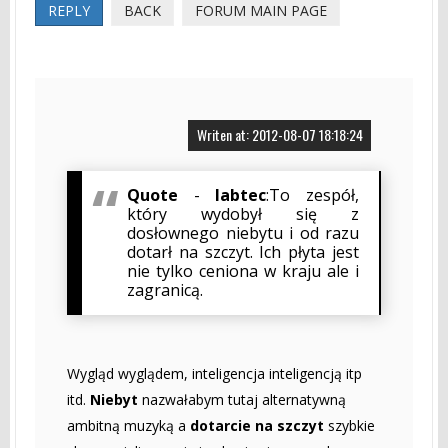
REPLY
BACK
FORUM MAIN PAGE
Writen at: 2012-08-07 18:18:24
Quote
-
labtec
:To zespół,
który wydobył się z
dosłownego niebytu i od razu
dotarł na szczyt. Ich płyta jest
nie tylko ceniona w kraju ale i
zagranicą.
Wygląd wyglądem, inteligencja inteligencją itp
itd.
Niebyt
nazwałabym tutaj alternatywną
ambitną muzyką a
dotarcie na szczyt
szybkie