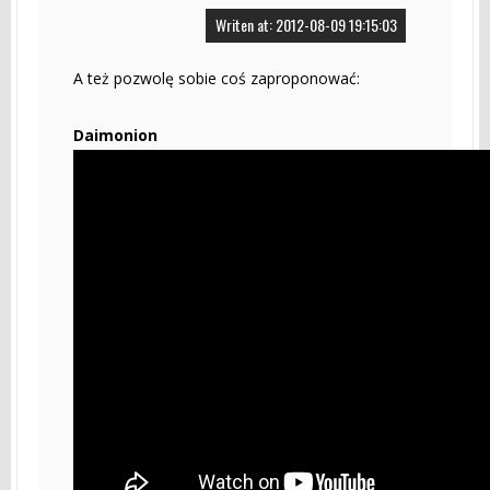
Writen at: 2012-08-09 19:15:03
A też pozwolę sobie coś zaproponować:
Daimonion