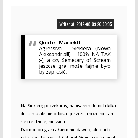
Writen at: 2012-08-09 20:30:35
Quote
-
MaciekD
:
Agressiva i Siekiera (Nowa
Aleksandria!!!) - 100% NA TAK
;-), a czy Semetary of Scream
jeszcze gra, może fajnie było
by zaprosić,
Na Siekierę poczekamy, napisałem do nich kilka
dni temu ale nie odpisali jeszcze, może nic tam
sie nie dzieje, nie wiem.
Daimonion grał całkiem nie dawno, ale oni to
już raczej historia. A Cabaret Grey, to już nawet