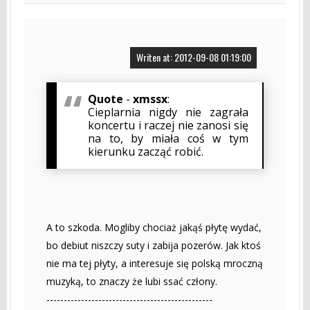
Writen at: 2012-09-08 01:19:00
Quote
-
xmssx
:
Cieplarnia nigdy nie zagrała
koncertu i raczej nie zanosi się
na to, by miała coś w tym
kierunku zacząć robić.
A to szkoda. Mogliby chociaż jakąś płytę wydać,
bo debiut niszczy suty i zabija pozerów. Jak ktoś
nie ma tej płyty, a interesuje się polską mroczną
muzyką, to znaczy że lubi ssać człony.
------------------------------------------------