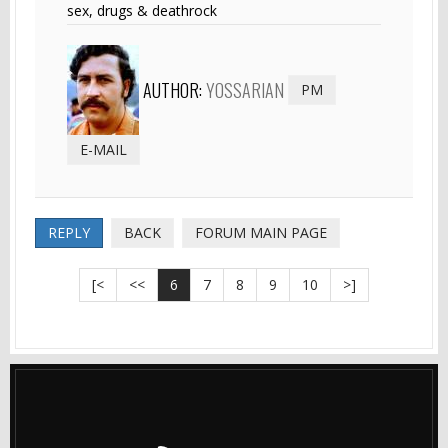
sex, drugs & deathrock
AUTHOR:
YOSSARIAN
PM
E-MAIL
REPLY
BACK
FORUM MAIN PAGE
[<
<<
6
7
8
9
10
>]