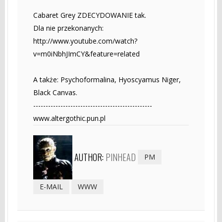
Cabaret Grey ZDECYDOWANIE tak.
Dla nie przekonanych:
http://www.youtube.com/watch?
v=m0iNbhJImCY&feature=related
A także: Psychoformalina, Hyoscyamus Niger,
Black Canvas.
------------------------------------------------
www.altergothic.pun.pl
AUTHOR:
PINHEAD
PM
E-MAIL
WWW