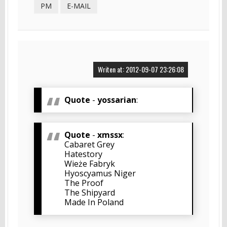
PM
E-MAIL
Writen at: 2012-09-07 23:26:08
Quote
-
yossarian
:
Quote
-
xmssx
:
Cabaret Grey
Hatestory
Wieże Fabryk
Hyoscyamus Niger
The Proof
The Shipyard
Made In Poland