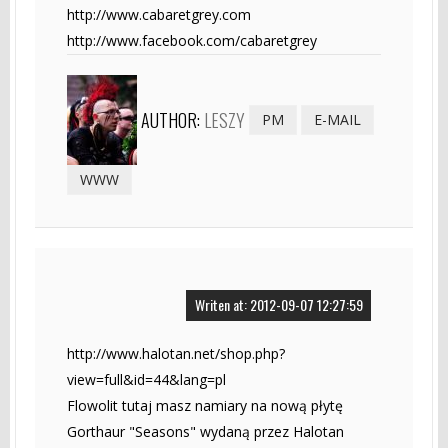
http://www.cabaretgrey.com
http://www.facebook.com/cabaretgrey
AUTHOR:
LESZY
PM
E-MAIL
WWW
Writen at: 2012-09-07 12:27:59
http://www.halotan.net/shop.php?
view=full&id=44&lang=pl
Flowolit tutaj masz namiary na nową płytę
Gorthaur "Seasons" wydaną przez Halotan