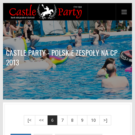
CASTLE PARTY - POLSKIE ZESPOŁY NA CP
2013
[<
<<
6
7
8
9
10
>]