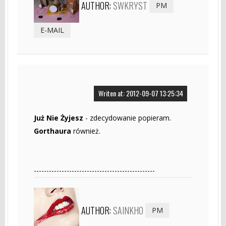
AUTHOR:
SWKRYST
PM
E-MAIL
Writen at: 2012-09-07 13:25:34
Już Nie Żyjesz
- zdecydowanie popieram.
Gorthaura
również.
------------------------------------------------
AUTHOR:
SAINKHO
PM