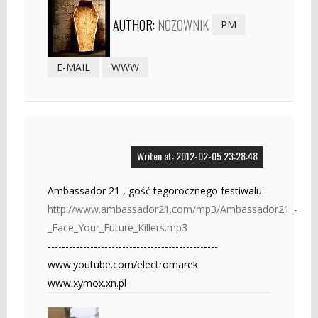
AUTHOR:
NOZOWNIK
PM
E-MAIL
WWW
Writen at: 2012-02-05 23:28:48
Ambassador 21 , gość tegorocznego festiwalu:
http://www.ambassador21.com/mp3/Ambassador21_-
_Face_Your_Future_Killers.mp3
------------------------------------------------
www.youtube.com/electromarek
www.xymox.xn.pl