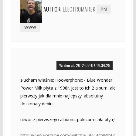
AUTHOR:
ELECTROMAREK
PM
WWW
Writen at: 2012-02-07 14:34:28
słucham właśnie: Hooverphonic - Blue Wonder
Power Milk płyta z 1998r. jest to ich 2 album, ale
pierwszy jak dla mnie najlepszy! absolutny
doskonały debiut.
utwór z pierwszego albumu, polecam cała płytę!
http://www.youtube.com/watch?v=jEyI4ghWmLc