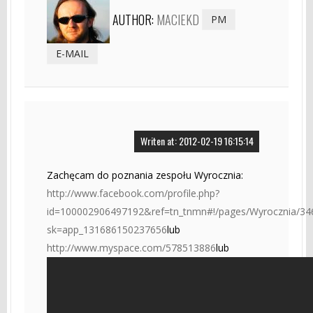
AUTHOR:
MACIEKD
PM
E-MAIL
Writen at: 2012-02-19 16:15:14
Zachęcam do poznania zespołu Wyrocznia:
http://www.facebook.com/profile.php?
id=100002906497192&ref=tn_tnmn#!/pages/Wyrocznia/3
sk=app_131686150237656
lub
http://www.myspace.com/578513886
lub