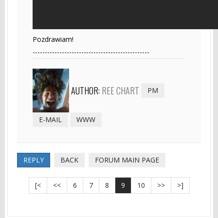
Pozdrawiam!
------------------------------------------------
AUTHOR:
REE CHART
PM
E-MAIL
WWW
REPLY
BACK
FORUM MAIN PAGE
[<
<<
6
7
8
9
10
>>
>]