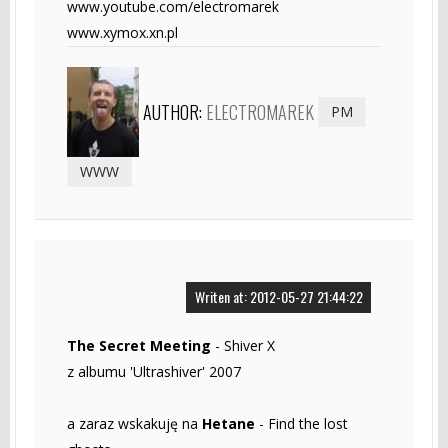
www.youtube.com/electromarek
www.xymox.xn.pl
AUTHOR:
ELECTROMAREK
PM
WWW
Writen at: 2012-05-27 21:44:22
The Secret Meeting
- Shiver X
z albumu 'Ultrashiver' 2007
a zaraz wskakuję na
Hetane
- Find the lost