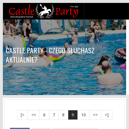
CASTLE PARTY - CZEGO SŁUCHASZ
AKTUALNIE?
[<
<<
6
7
8
9
10
>>
>]