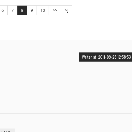
6
7
8
9
10
>>
>]
Writen at: 2011-09-28 12:58:53