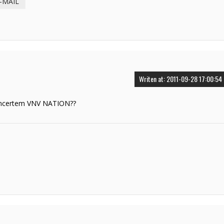
-MAIL
Writen at: 2011-09-28 17:00:54
koncertem VNV NATION??