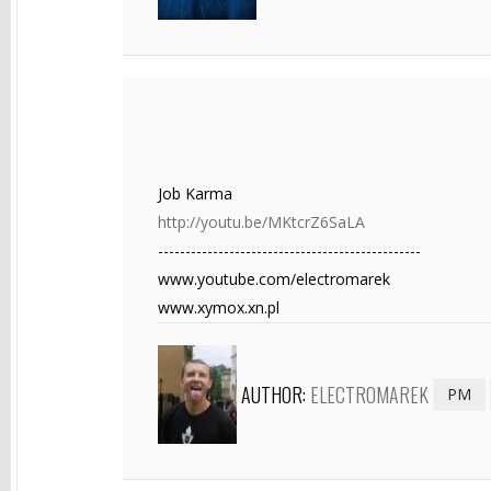
Job Karma
http://youtu.be/MKtcrZ6SaLA
------------------------------------------------
www.youtube.com/electromarek
www.xymox.xn.pl
AUTHOR:
ELECTROMAREK
PM