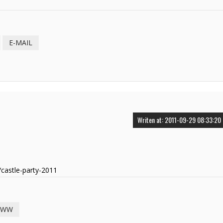
E-MAIL
Writen at: 2011-09-29 08:33:20
/castle-party-2011
WW