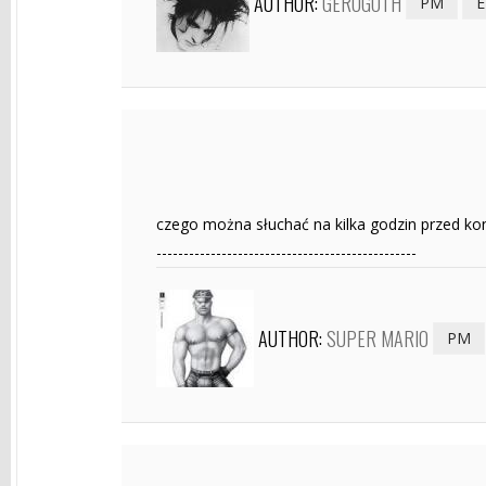
AUTHOR:
GEROGOTH
PM
E
czego można słuchać na kilka godzin przed 
------------------------------------------------
AUTHOR:
SUPER MARIO
PM