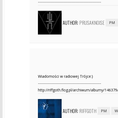
------------------------------------------------
AUTHOR:
PRUSAKNOISE
PM
Wiadomości w radiowej Trójce:)
------------------------------------------------
http://riffgoth.flog.pl/archiwum/albumy/146379
AUTHOR:
RIFFGOTH
PM
W