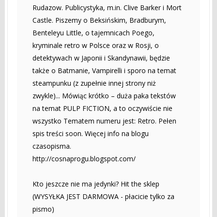
Rudazow. Publicystyka, m.in. Clive Barker i Mort
Castle. Piszemy o Beksińskim, Bradburym,
Benteleyu Little, o tajemnicach Poego,
kryminale retro w Polsce oraz w Rosji, o
detektywach w Japonii i Skandynawii, będzie
także o Batmanie, Vampirelli i sporo na temat
steampunku (z zupełnie innej strony niż
zwykle)... Mówiąc krótko – duża paka tekstów
na temat PULP FICTION, a to oczywiście nie
wszystko Tematem numeru jest: Retro. Pełen
spis treści soon. Więcej info na blogu
czasopisma.
http://cosnaprogu.blogspot.com/
Kto jeszcze nie ma jedynki? Hit the sklep
(WYSYŁKA JEST DARMOWA - płacicie tylko za
pismo)