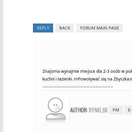
REPLY
BACK
FORUM MAIN PAGE
Znajoma wynajmie miejsce dla 2-3 osób w poko
kuchni i łazienki. rnPowoływać się na Zbyszka.r
------------------------------------------------
AUTHOR:
BYNIO_66
PM
E