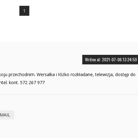
1
Writen at: 2021-07-06 13:24:59
ju przechodnim. Wersalka i łóżko rozkładane, telewizja, dostęp do
ntel. kont. 572 267 977
-MAIL