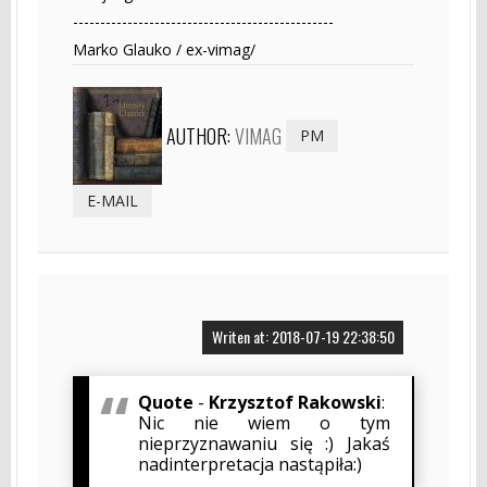
------------------------------------------------
Marko Glauko / ex-vimag/
AUTHOR:
VIMAG
PM
E-MAIL
Writen at: 2018-07-19 22:38:50
Quote
-
Krzysztof Rakowski
:
Nic nie wiem o tym
nieprzyznawaniu się :) Jakaś
nadinterpretacja nastąpiła:)