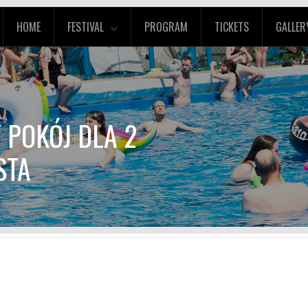
HOME
FESTIVAL
PROGRAM
TICKETS
GALLER
 POKÓJ DLA 2
STA