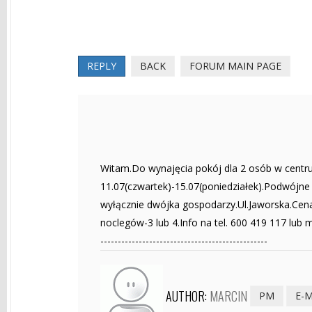
REPLY
BACK
FORUM MAIN PAGE
Witam.Do wynajęcia pokój dla 2 osób w cent
11.07(czwartek)-15.07(poniedziałek).Podwójne ł
wyłącznie dwójka gospodarzy.Ul.Jaworska.Cena
noclegów-3 lub 4.Info na tel. 600 419 117 lub 
------------------------------------------------
AUTHOR:
MARCIN
PM
E-M