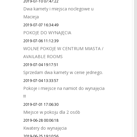
2019-07-10 07:47:22
Dwa karnety i miejsca noclegowe u
Macieja
2019-07-07 16:34:49
POKOJE DO WYNAJĘCIA
2019-07-06 11:12:39
WOLNE POKOJE W CENTRUM MIASTA /
AVAILABLE ROOMS
2019-07-04 19:17:51
Sprzedam dwa karnety w cenie jednego.
2019-07-04 13:33:57
Pokoje i miejsce na namiot do wynajęcia
!!!
2019-07-01 17:06:30
Miejsce w pokoju dla 2 osób
2019-06-28 00:06:18
Kwatery do wynajęcia
2019-06-25 19:10:56