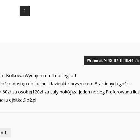
1
Writen at: 2019-07-10 10:44:25
rum Bolkowa.Wynajem na 4 noclegi od
óżko,dostęp do kuchni i łazienki z prysznicem.Brak innych gości-
 60zł za osobę(120zł za cały pokój)za jeden nocleg.Preferowana lic
maila
djbitka@o2.pl
AIL