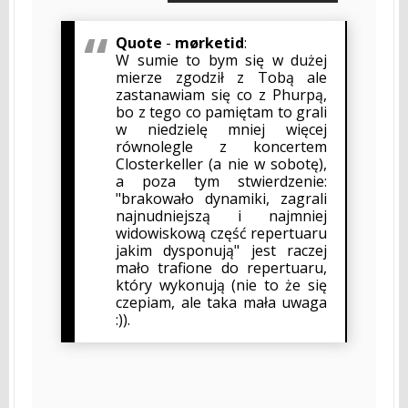
Quote
-
mørketid
:
W sumie to bym się w dużej
mierze zgodził z Tobą ale
zastanawiam się co z Phurpą,
bo z tego co pamiętam to grali
w niedzielę mniej więcej
równolegle z koncertem
Closterkeller (a nie w sobotę),
a poza tym stwierdzenie:
"brakowało dynamiki, zagrali
najnudniejszą i najmniej
widowiskową część repertuaru
jakim dysponują" jest raczej
mało trafione do repertuaru,
który wykonują (nie to że się
czepiam, ale taka mała uwaga
:)).