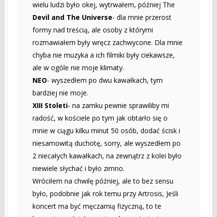
wielu ludzi było okej, wytrwałem, później The
Devil and The Universe
- dla mnie przerost
formy nad treścią, ale osoby z którymi
rozmawiałem były wręcz zachwycone. Dla mnie
chyba nie muzyka a ich filmiki były ciekawsze,
ale w ogóle nie moje klimaty.
NEO
- wyszedłem po dwu kawałkach, tym
bardziej nie moje.
XIII Stoleti
- na zamku pewnie sprawiliby mi
radość, w kościele po tym jak obtarło się o
mnie w ciągu kilku minut 50 osób, dodać ścisk i
niesamowitą duchotę, sorry, ale wyszedłem po
2 niecałych kawałkach, na zewnątrz z kolei było
niewiele słychać i było zimno.
Wróciłem na chwilę później, ale to bez sensu
było, podobnie jak rok temu przy Artrosis, Jeśli
koncert ma być męczarnią fizyczną, to te