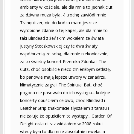
ambienty w kościele, ale dla mnie to jednak ciut
za dziwna muza była ;-) trochę zawiódł mnie
Tranquilizer, nie do końca mam jeszcze
wyrobione zdanie o tej kapeli, ale dla mnie to
taki Blindead z żeńskim wokalem ze świata
Justyny Steczkowskiej czy te dwa światy
współbrzmią ze sobą, dla mnie niekoniecznie,
za to świetny koncert Przemka Zdunka i The
Cuts, choć osobiście nieco zmieniłbym setlistę,
bo panowie mają lepsze utwory w zanadrzu,
klimatycznie zagrali The Spiritual Bat, choć
pogoda nie pasowała do ich występu... kolejne
koncerty opuściłem celowo, choć Blindead i
Leæther Strip znakomicie słyszałem z tarasu i
nie żałuje że opuściłem te występy... Garden Of
Delight ostatni raz widziałem w 2008 roku i
wtedy była to dla mnie absolutnie rewelacja