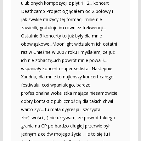
ulubionych kompozycji z płyt 1 i 2... koncert
Deathcamp Project oglądałem od 2 połowy i
jak zwykle muzycy tej formacji mnie nie
zawiedli, gratuluje im również frekwencji...
Ostatnie 3 koncerty to już były dla mnie
obowiązkowe...Moonlight widziałem ich ostatni
raz w Gnieźnie w 2007 roku i myślałem, że już
ich nie zobaczę...ich powrót mnie powalił....
wspaniały koncert i super setlista.. Następnie
Xandria, dla mnie to najlepszy koncert całego
festiwalu, coś wpaniałego, bardzo
profesjonalna wokalistka mająca niesamowicie
dobry kontakt z publicznością dla takich chwil
warto żyć... tu mała dygresja i szczypta
złośliwości ;-) nie ukrywam, że powrót takiego
grania na CP po bardzo długiej przerwie był
jednym z celów mojego życia... ile to się tu i