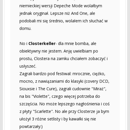
niemieckiej wersji Depeche Mode wolałbym
jednak oryginał. Lepsze niż And One, ale
podobali mi się średnio, wolałem ich słuchać w
domu.
No i
Closterkeller
- dla mnie bomba, ale
obiektywny nie jestem. Anję uwielbiam po
prostu, Clostera na zamku chciałem zobaczyć i
usłyszeć.
Zagrali bardzo pod festiwal: mrocznie, ciężko,
mocno, z nawiązaniami do klasyki (covery DCD,
Siouxsie i The Cure), zagrali cudownie "Miraż",
na bis "Violette", czego więcej potrzeba do
szczęścia. No może lepszego nagłośnienia i coś
z płyty "Scarlette". No ale przy Closterze ja bym
ułożył 3 różne setlisty i by kawałki się nie
powtarzały:)