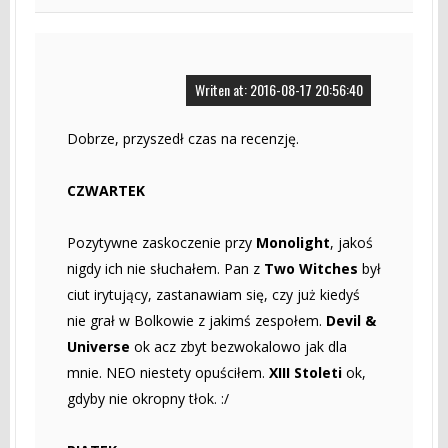
Writen at: 2016-08-17 20:56:40
Dobrze, przyszedł czas na recenzję.
CZWARTEK
Pozytywne zaskoczenie przy
Monolight
, jakoś
nigdy ich nie słuchałem. Pan z
Two Witches
był
ciut irytujący, zastanawiam się, czy już kiedyś
nie grał w Bolkowie z jakimś zespołem.
Devil &
Universe
ok acz zbyt bezwokalowo jak dla
mnie. NEO niestety opuściłem.
XIII Stoleti
ok,
gdyby nie okropny tłok. :/