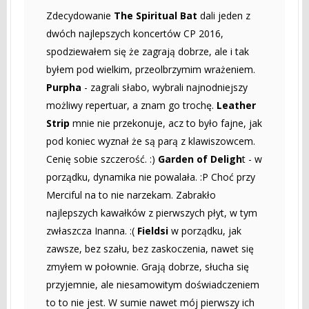
Zdecydowanie
The Spiritual Bat
dali jeden z
dwóch najlepszych koncertów CP 2016,
spodziewałem się że zagrają dobrze, ale i tak
byłem pod wielkim, przeolbrzymim wrażeniem.
Purpha
- zagrali słabo, wybrali najnodniejszy
możliwy repertuar, a znam go trochę.
Leather
Strip
mnie nie przekonuje, acz to było fajne, jak
pod koniec wyznał że są parą z klawiszowcem.
Cenię sobie szczerość. :)
Garden of Deligh
t - w
porządku, dynamika nie powalała. :P Choć przy
Merciful na to nie narzekam. Zabrakło
najlepszych kawałków z pierwszych płyt, w tym
zwłaszcza Inanna. :(
Fieldsi
w porządku, jak
zawsze, bez szału, bez zaskoczenia, nawet się
zmyłem w połownie. Grają dobrze, słucha się
przyjemnie, ale niesamowitym doświadczeniem
to to nie jest. W sumie nawet mój pierwszy ich