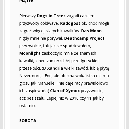
PIĄTEK
Pierwszy
Dogs in Trees
zagrali całkiem
przyzwoity coldwave,
Radogost
ok, choć mogli
zagrać więcej starych kawałków.
Das Moon
nigdy mnie nie porywał.
Deathcamp Project
przyzwoicie, tak jak się spodziewałem,
Moonlight
zaskoczyło mnie że znam ich
kawałki, z hen zamierzchłej przedgotyckiej
przeszłości. :D
Xandria
wielki zawód, lubię płytę
Nevermore;s End, ale obecna wokalistka nie ma
głosu jak Manuelle, i nie daje rady prawidołowo
ich zaśpiewać. :(
Clan of Xymox
przyzwoicie,
acz bez szału. Lepiej niż w 2010 czy 11 jak byli
ostatnio.
SOBOTA