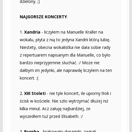
dzielony. ;)
NAJGORSZE KONCERTY
.
1.
Xandria
- liczyłem na Manuelle Kraller na
wokalu, płyta z nią to jedyna Xandrii którą lubię.
Niestety, obecna wokalistka nie dała sobie rady
z repertuarem napisanym dla Manuelle, co było
bardzo nieprzyjemnie słuchać. :/ Może nie
dałbym im jedynki, ale naprawdę liczyłem na ten
koncert. :(
2.
XIII Stoleti
- nie tyle koncert, ile upiorny tłok i
ścisk w kościele. Nie szło wytrzymać dłużej niż
kilka minut. Acz żałuję najbardziej, że
wyszedłem tuż przed Elisabeth. :/
3.
Purpha
- brakowało dynamiki, zagrali