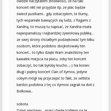
ówdzie naczytałem złośliwości, że na taki
koncert nikt nie przyjdzie itp. że plac będzie
świecił pustkami... gdy zobaczyłem, te tłumy,
tych wspaniale bawiących się ludzi, z flagami z
Xandrią, to muszę tu napisać, że Xandria miała
najwspanialszą i najbardziej żywiołową publikę...
ze swej strony chciałbym podziękować tym kilku
osobom, które podobno zbojkotowały ten
koncert... to tylko dzięki Wam znaleźliśmy ten
kawałek miejsca na placu, żeby ten koncert
zobaczyć, bo tak byłoby krucho...;-) Na koniec
długi i piękny koncert Clan of Xymox, jedyne
cobym mógł się przyczepić to fakt, że setlista
bardzo podobna z tej co Xymoxi zagrali na dvd z
Bolkowa...
sobota
Dzień nierówny... przez chwilę trafiłem na te