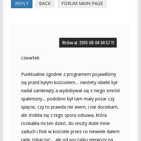
REPLY
BACK
FORUM MAIN PAGE
Writen at: 2016-08-04 04:57:11
czwartek
Punktualnie zgodnie z programem pojawiliśmy
się przed byłym kościołem.... niestety obiekt był
nadal zamknięty a wydobywał się z niego smród
spalenizny.... podobno był tam mały pożar czy
spięcie, czy to prawda nie wiem, i nie dociekam,
ale zrobiła się z tego spora odsuwa, która
rozwaliła mi ten dzień, do reszty dobił mnie
zaduch i tłok w kościele przez co niewiele dałem
radę zobaczyć.... ale od początku pierwszy na