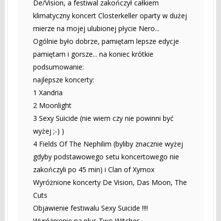
De/Vision, a festiwal zakończył całkiem
klimatyczny koncert Closterkeller oparty w dużej
mierze na mojej ulubionej płycie Nero...
Ogólnie było dobrze, pamiętam lepsze edycje
pamiętam i gorsze... na koniec krótkie
podsumowanie:
najlepsze koncerty:
1 Xandria
2 Moonlight
3 Sexy Suicide (nie wiem czy nie powinni być
wyżej ;-) )
4 Fields Of The Nephilim (byliby znacznie wyżej
gdyby podstawowego setu koncertowego nie
zakończyli po 45 min) i Clan of Xymox
Wyróżnione koncerty De Vision, Das Moon, The
Cuts
Objawienie festiwalu Sexy Suicide !!!!
Wyróżnienie na plus Two Witches