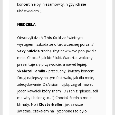
koncert nie był niesamowity, nigdy ich nie
ubóstwiałem. ;)
NIEDZIELA
Otworzyli dzień
This Cold
ze świetnym
występem, szkoda że o tak wczesnej porze. :/
Sexy Suicide
trochę zbyt new wave pop jak dla
mnie. Chociaż jak ktoś lubi. Warsztat wokalny
prezentuje się przyzwoicie, a nawet lepiej.
Skeletal Family
- przecudny, świetny koncert.
Drugi najlepszy na tym festiwalu, jak dla mnie,
zdecydowanie. De/vision - ujdą, zagrali nawet
jeden kawałek który znam. :D (Ten z "please, tell
me why I belong to...") Chociaż średnio moje
klimaty. No i
Closterkeller
, jak zawsze
świetnie, czekałem na Tyziphone i to było