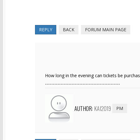
REPLY
BACK
FORUM MAIN PAGE
How long in the evening can tickets be purchase
------------------------------------------------
AUTHOR:
KAI2019
PM