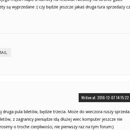
lety są wyprzedane :( czy będzie jeszcze jakaś druga tura sprzedaży c
MAIL
Writen at: 2016-12-07 14:15:22
raj druga pula biletów, będzie trzecia. Może do wieczora ruszy sprzeda
biletów, z zagranicy pieniądze idą dłużej wiec komputer jeszcze nie
rosimy o troche cierpliwości, nie pierwszy raz na tym forum:)