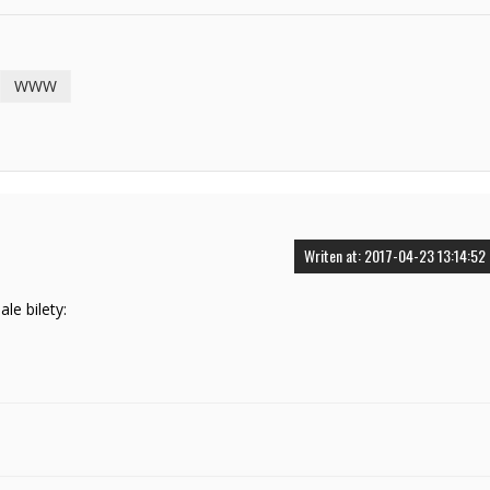
WWW
Writen at: 2017-04-23 13:14:52
le bilety: