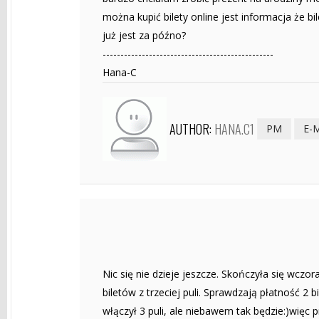
można kupić bilety online jest informacja że bi
już jest za późno?
------------------------------------------------
Hana-C
AUTHOR:
HANA.C1
PM
E-
Nic się nie dzieje jeszcze. Skończyła się wczo
biletów z trzeciej puli. Sprawdzają płatność 2 
włączył 3 puli, ale niebawem tak będzie:)więc p