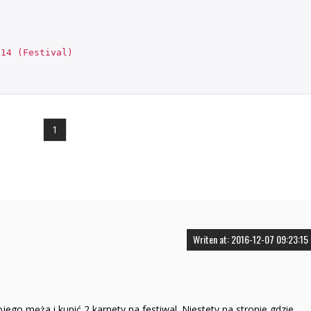
14 (Festival)
1
Writen at: 2016-12-07 09:23:15
ego męża i kupić 2 karnety na festiwal. Niestety na stronie gdzie