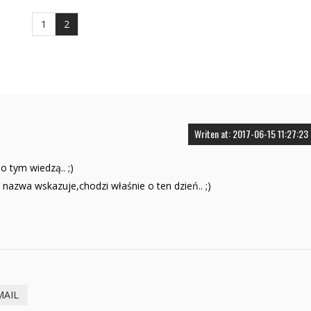
1
2
Writen at: 2017-06-15 11:27:23
o tym wiedzą.. ;)
a nazwa wskazuje,chodzi właśnie o ten dzień.. ;)
MAIL