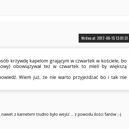
Writen at: 2017-06-15 13:01:31
osób krzywdę kapelom grającym w czwartek w kościele, bo
tkowy) obowiązywał też w czwartek to mieli by większą
owiedź. Wiem już, że nie warto przyjeżdżać bo i tak nie
nawet z karnetem trudno było wejść ... z powodu ilości fanów ;-)