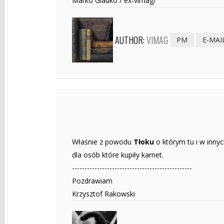
Marko Glauko / ex-vimag/
AUTHOR:
VIMAG
PM
E-MAI
Właśnie z powodu
Tłoku
o którym tu i w inny
dla osób które kupiły karnet.
------------------------------------------------
Pozdrawiam
Krzysztof Rakowski