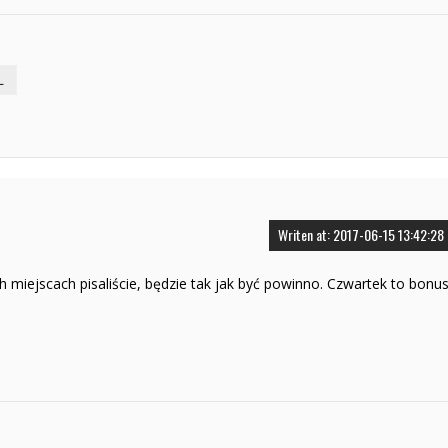
L
Writen at: 2017-06-15 13:42:28
ch miejscach pisaliście, będzie tak jak być powinno. Czwartek to bonu