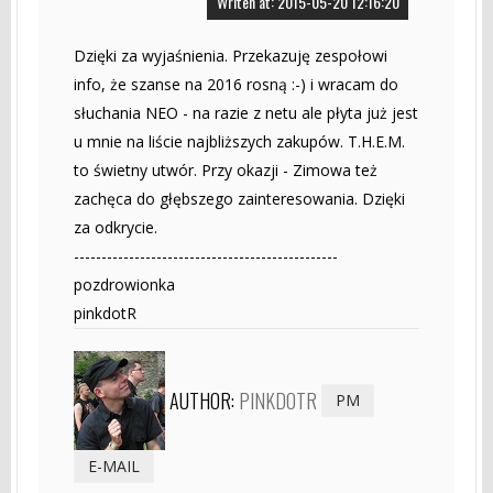
Writen at: 2015-05-20 12:16:20
Dzięki za wyjaśnienia. Przekazuję zespołowi
info, że szanse na 2016 rosną :-) i wracam do
słuchania NEO - na razie z netu ale płyta już jest
u mnie na liście najbliższych zakupów. T.H.E.M.
to świetny utwór. Przy okazji - Zimowa też
zachęca do głębszego zainteresowania. Dzięki
za odkrycie.
------------------------------------------------
pozdrowionka
pinkdotR
AUTHOR:
PINKDOTR
PM
E-MAIL