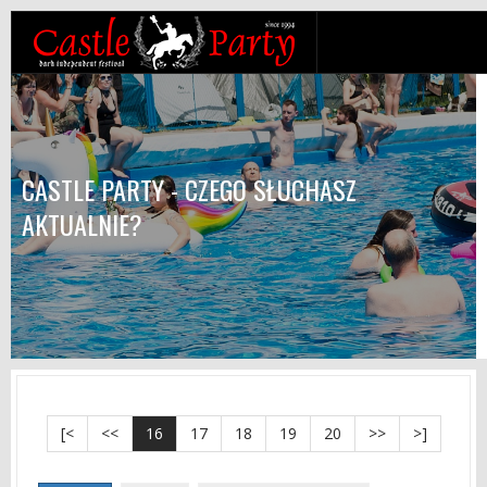
CASTLE PARTY - CZEGO SŁUCHASZ
AKTUALNIE?
[<
<<
16
17
18
19
20
>>
>]