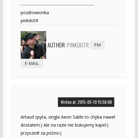
------------------------------------------------
pozdrowionka
pinkdotR
AUTHOR:
PINKDOTR
PM
E-MAIL
Writen at: 2015-05-19 15:56:08
Artaud spyta, singla Aeon Sable to chyba nawet
dostałem:) Ale na razie nie bukujemy kapel:)
przyszedł za póżno:)