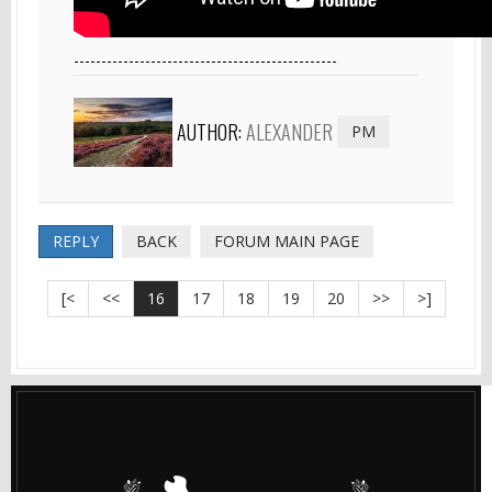
------------------------------------------------
AUTHOR:
ALEXANDER
PM
REPLY
BACK
FORUM MAIN PAGE
[<
<<
16
17
18
19
20
>>
>]