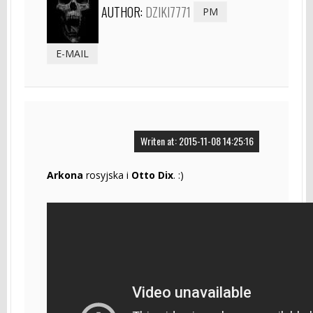
AUTHOR:
DZIKI7771
PM
E-MAIL
Writen at: 2015-11-08 14:25:16
Arkona
rosyjska i
Otto Dix
. :)