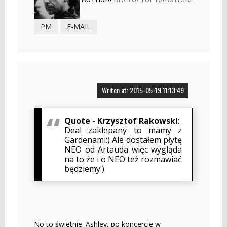
PM
E-MAIL
Writen at: 2015-05-19 11:13:49
Quote
-
Krzysztof Rakowski
:
Deal zaklepany to mamy z
Gardenami:) Ale dostałem płytę
NEO od Artauda więc wygląda
na to że i o NEO też rozmawiać
będziemy:)
No to świetnie. Ashley, po koncercie w