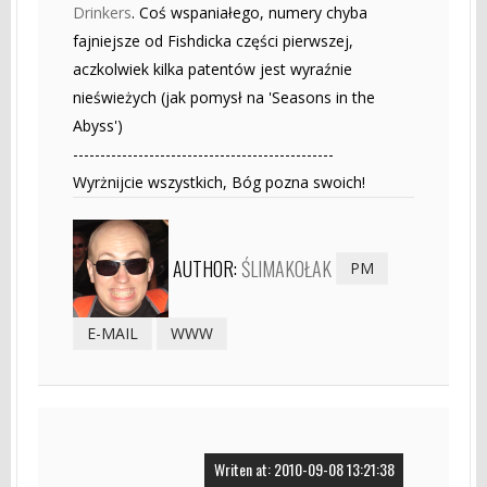
Drinkers
. Coś wspaniałego, numery chyba
fajniejsze od Fishdicka części pierwszej,
aczkolwiek kilka patentów jest wyraźnie
nieświeżych (jak pomysł na 'Seasons in the
Abyss')
------------------------------------------------
Wyrżnijcie wszystkich, Bóg pozna swoich!
AUTHOR:
ŚLIMAKOŁAK
PM
E-MAIL
WWW
Writen at: 2010-09-08 13:21:38