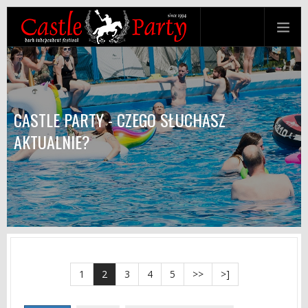
CASTLE PARTY - CZEGO SŁUCHASZ
AKTUALNIE?
1
2
3
4
5
>>
>]