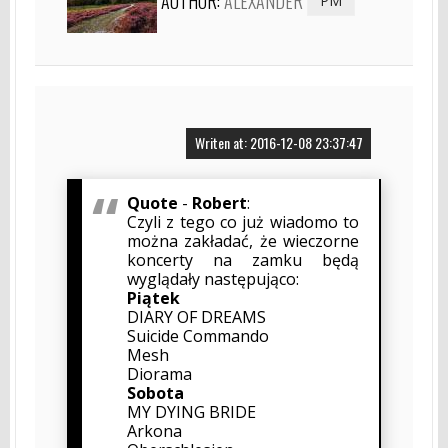
AUTHOR:
ALEXANDER
PM
Writen at: 2016-12-08 23:37:47
Quote
-
Robert
:
Czyli z tego co już wiadomo to
można zakładać, że wieczorne
koncerty na zamku będą
wyglądały następująco:
Piątek
DIARY OF DREAMS
Suicide Commando
Mesh
Diorama
Sobota
MY DYING BRIDE
Arkona