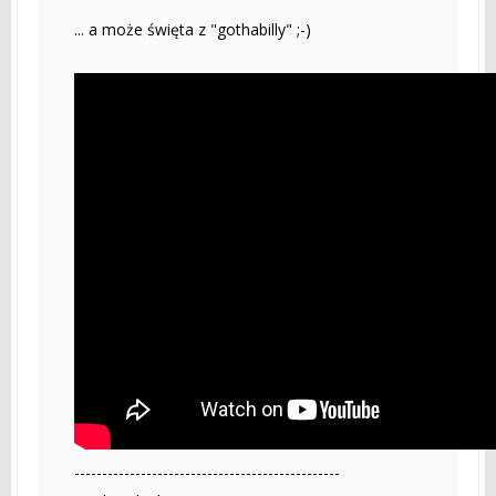
... a może święta z "gothabilly" ;-)
------------------------------------------------