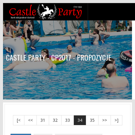
CASTLE PARTY - CP2017 - PROPOZYCJE
[<
<<
31
32
33
34
35
>>
>]