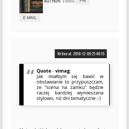
AUTHOR:
VIMAG
PM
E-MAIL
Writen at: 2016-12-09 21:48:15
Quote
-
vimag
:
Jak miałbym się bawić w
obstawianie to przypuszczam,
że "scena na zamku" będzie
raczej bardziej wymieszana
stylowo, niż dni tematyczne ;-)