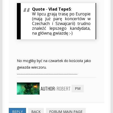
Quote
-
Vlad TepeS
:
W lipcu grają trasę po Europie
(mają już parę koncertów w
Czechach i Szwajcarii) trudno
znaleźć lepszego kandydata,
na główną gwiazdę :-)
No mogliby być na czwartek do kościoła jako
gwiazda wieczoru.
------------------------------------------------
AUTHOR:
ROBERT
PM
REPLY
BACK
FORUM MAIN PAGE