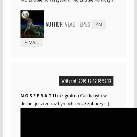
AUTHOR:
VLAD TEPES
PM
E-MAIL
Writen at: 2016-12-12 18:52:13
N O S F E R A T U
raz grali na Castlu było w
deche ,jeszcze raz bym ich chciał zobaczyc :)