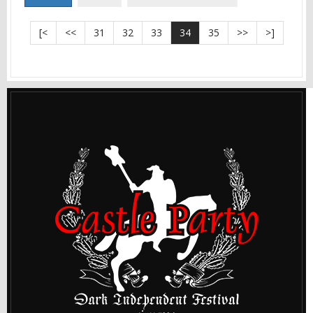
[<
<<
31
32
33
34
35
>>
>]