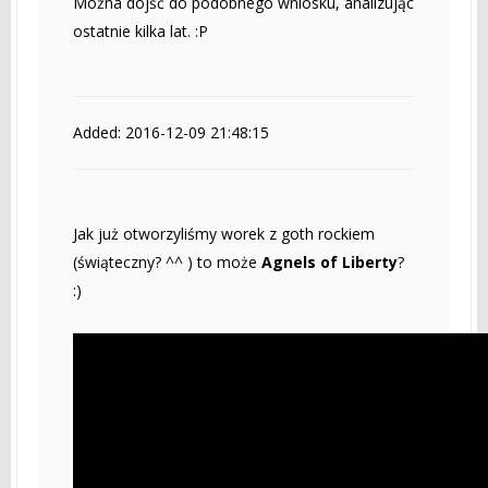
Można dojść do podobnego wniosku, analizując
ostatnie kilka lat. :P
Added: 2016-12-09 21:48:15
Jak już otworzyliśmy worek z goth rockiem
(świąteczny? ^^ ) to może
Agnels of Liberty
?
:)