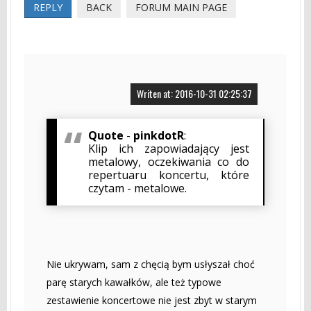
REPLY
BACK
FORUM MAIN PAGE
Writen at: 2016-10-31 02:25:37
Quote
-
pinkdotR
:
Klip ich zapowiadający jest
metalowy, oczekiwania co do
repertuaru koncertu, które
czytam - metalowe.
Nie ukrywam, sam z chęcią bym usłyszał choć
parę starych kawałków, ale też typowe
zestawienie koncertowe nie jest zbyt w starym