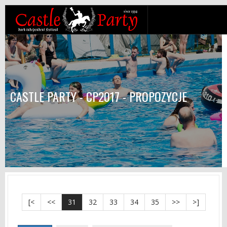
CASTLE PARTY - CP2017 - PROPOZYCJE
[<
<<
31
32
33
34
35
>>
>]