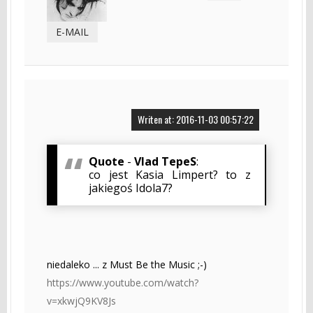
E-MAIL
Writen at: 2016-11-03 00:57:22
Quote
-
Vlad TepeS
:
co jest Kasia Limpert? to z
jakiegoś Idola7?
niedaleko ... z Must Be the Music ;-)
https://www.youtube.com/watch?
v=xkwjQ9KV8Js