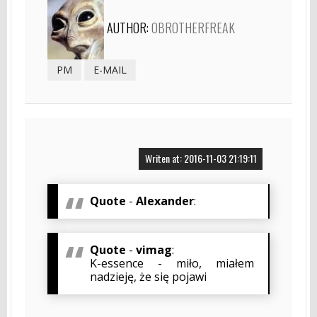
AUTHOR:
OBROTHERFREAK
PM
E-MAIL
Writen at: 2016-11-03 21:19:11
Quote
-
Alexander
:
Quote
-
vimag
:
K-essence - miło, miałem
nadzieję, że się pojawi