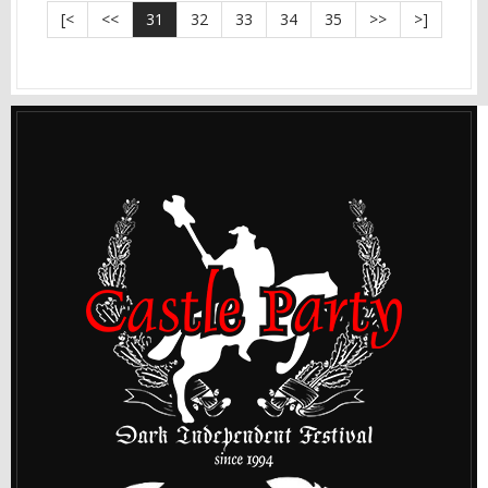
[<
<<
31
32
33
34
35
>>
>]