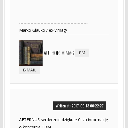
------------------------------------------------
Marko Glauko / ex-vimag/
AUTHOR:
VIMAG
PM
E-MAIL
Writen at: 2017-09-13 00:22:27
AETERNUS serdecznie dziękuję Ci za informację
o koncercie TBM.