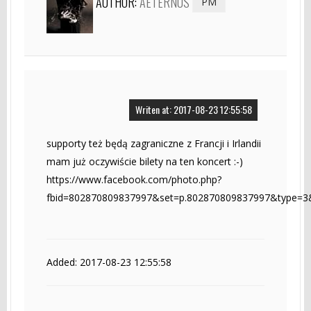
AUTHOR:
AETERNUS
PM
Writen at: 2017-08-23 12:55:58
supporty też będą zagraniczne z Francji i Irlandii
mam już oczywiście bilety na ten koncert :-)
https://www.facebook.com/photo.php?
fbid=802870809837997&set=p.802870809837997&type=3
Added: 2017-08-23 12:55:58