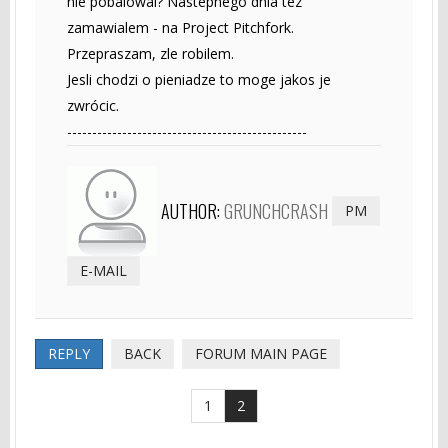
nie pobalowal? Nastepnego dnia tez
zamawialem - na Project Pitchfork.
Przepraszam, zle robilem.
Jesli chodzi o pieniadze to moge jakos je
zwrócic.
------------------------------------------------
AUTHOR:
GRUNCHCRASH
PM
E-MAIL
REPLY
BACK
FORUM MAIN PAGE
1
2