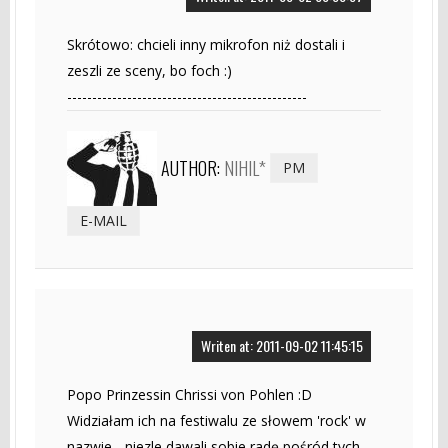
Skrótowo: chcieli inny mikrofon niż dostali i
zeszli ze sceny, bo foch :)
------------------------------------------------
AUTHOR:
NIHIL*
PM
E-MAIL
Writen at: 2011-09-02 11:45:15
Popo Prinzessin Chrissi von Pohlen :D
Widziałam ich na festiwalu ze słowem 'rock' w
nazwie... niezle dawali sobie radę pośród tych,