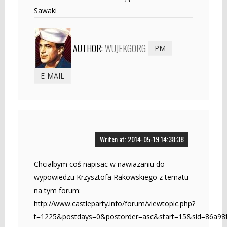
Sawaki
AUTHOR:
WUJEKGORG
PM
E-MAIL
Writen at: 2014-05-19 14:38:38
Chcialbym coś napisac w nawiazaniu do
wypowiedzu Krzysztofa Rakowskiego z tematu
na tym forum:
http://www.castleparty.info/forum/viewtopic.php?
t=1225&postdays=0&postorder=asc&start=15&sid=86a9