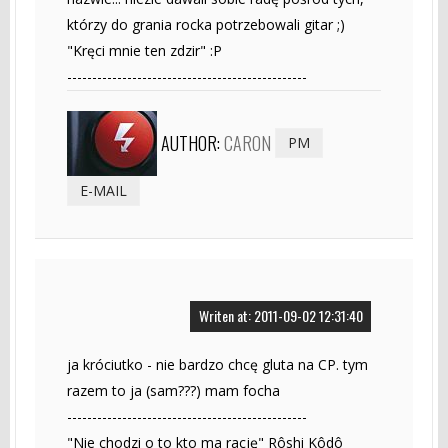
którzy do grania rocka potrzebowali gitar ;)
"Kręci mnie ten zdzir" :P
------------------------------------------------
AUTHOR:
CARON
PM
E-MAIL
Writen at: 2011-09-02 12:31:40
ja króciutko - nie bardzo chcę gluta na CP. tym
razem to ja (sam???) mam focha
------------------------------------------------
‎"Nie chodzi o to kto ma rację" Rôshi Kôdô