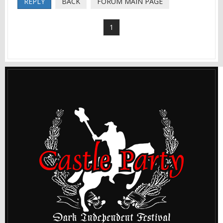
REPLY
BACK
FORUM MAIN PAGE
1