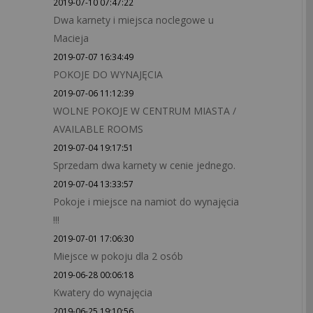
2019-07-10 07:47:22
Dwa karnety i miejsca noclegowe u
Macieja
2019-07-07 16:34:49
POKOJE DO WYNAJĘCIA
2019-07-06 11:12:39
WOLNE POKOJE W CENTRUM MIASTA /
AVAILABLE ROOMS
2019-07-04 19:17:51
Sprzedam dwa karnety w cenie jednego.
2019-07-04 13:33:57
Pokoje i miejsce na namiot do wynajęcia
!!!
2019-07-01 17:06:30
Miejsce w pokoju dla 2 osób
2019-06-28 00:06:18
Kwatery do wynajęcia
2019-06-25 19:10:56