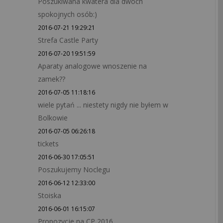
Poszukiwana kwatera dla dwóch
spokojnych osób:)
2016-07-21 19:29:21
Strefa Castle Party
2016-07-20 19:51:59
Aparaty analogowe wnoszenie na
zamek??
2016-07-05 11:18:16
wiele pytań ... niestety nigdy nie byłem w
Bolkowie
2016-07-05 06:26:18
tickets
2016-06-30 17:05:51
Poszukujemy Noclegu
2016-06-12 12:33:00
Stoiska
2016-06-01 16:15:07
Propozycje na CP 2016