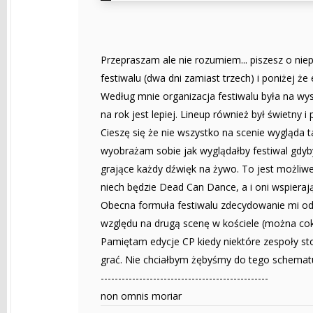
Przepraszam ale nie rozumiem... piszesz o ni
festiwalu (dwa dni zamiast trzech) i poniżej że 
Według mnie organizacja festiwalu była na wys
na rok jest lepiej. Lineup również był świetny i
Cieszę się że nie wszystko na scenie wygląda t
wyobrażam sobie jak wyglądałby festiwal gdyby
grające każdy dźwięk na żywo. To jest możliw
niech będzie Dead Can Dance, a i oni wspierają
Obecna formuła festiwalu zdecydowanie mi odp
względu na drugą scenę w kościele (można co
Pamiętam edycje CP kiedy niektóre zespoły stoił
grać. Nie chciałbym żębyśmy do tego schematu
------------------------------------------------
non omnis moriar