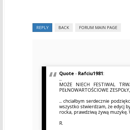
REPLY
BACK
FORUM MAIN PAGE
Quote
-
Rafciu1981
:
...
MOŻE NIECH FESTIWAL TRWA
PEŁNOWARTOŚCIOWE ZESPOŁY, 
... chciałbym serdecznie podzię
wszystko stwierdzam, że edycj b
rocka, prawdziwą żywą muzykę.
R.