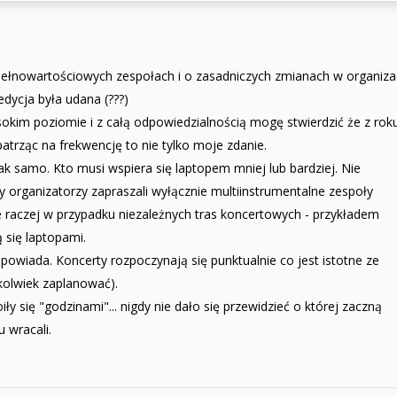
epełnowartościowych zespołach i o zasadniczych zmianach w organizac
edycja była udana (???)
okim poziomie i z całą odpowiedzialnością mogę stwierdzić że z rok
 patrząc na frekwencję to nie tylko moje zdanie.
ak samo. Kto musi wspiera się laptopem mniej lub bardziej. Nie
 organizatorzy zapraszali wyłącznie multiinstrumentalne zespoły
e raczej w przypadku niezależnych tras koncertowych - przykładem
 się laptopami.
owiada. Koncerty rozpoczynają się punktualnie co jest istotne ze
kolwiek zaplanować).
y się "godzinami"... nigdy nie dało się przewidzieć o której zaczną
 wracali.