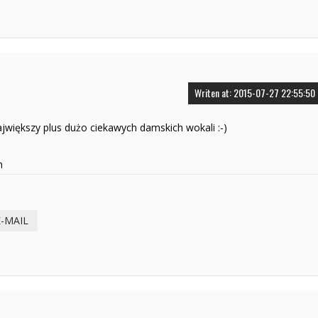
Writen at: 2015-07-27 22:55:50
jwiększy plus dużo ciekawych damskich wokali :-)
m
E-MAIL