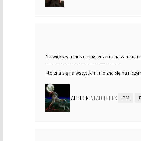
Największy minus cenny jedzenia na zamku, na
------------------------------------------------
Kto zna się na wszystkim, nie zna się na niczy
AUTHOR:
VLAD TEPES
PM