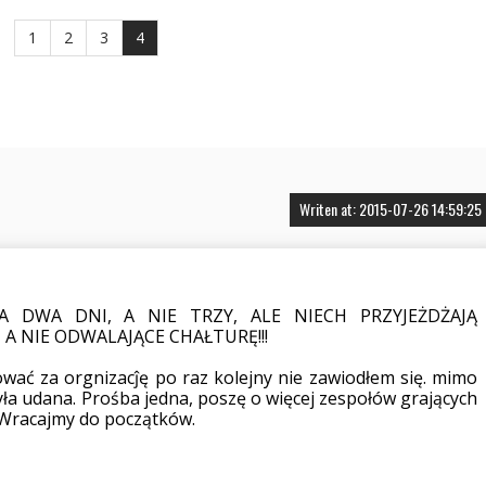
1
2
3
4
Writen at: 2015-07-26 14:59:25
 DWA DNI, A NIE TRZY, ALE NIECH PRZYJEŻDŻAJĄ
A NIE ODWALAJĄCE CHAŁTURĘ!!!
kować za orgnizacĵę po raz kolejny nie zawiodłem się. mimo
yła udana. Prośba jedna, poszę o więcej zespołów grających
 Wracajmy do początków.