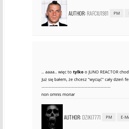
AUTHOR:
RAFCIU1981
PM
... aaaa... więc to
tylko
o JUNO REACTOR chodzi.
Już się bałem, że chcesz "wyciąć" cały dzień fe
------------------------------------------------
non omnis moriar
AUTHOR:
DZIKI7771
PM
E-M