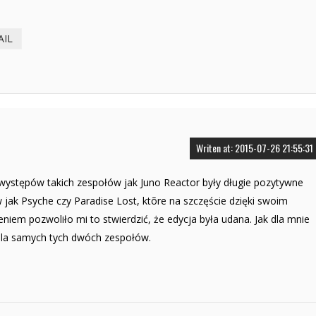
AIL
Writen at: 2015-07-26 21:55:31
występów takich zespołów jak Juno Reactor były długie pozytywne
 jak Psyche czy Paradise Lost, ktõre na szczęście dzięki swoim
niem pozwoliło mi to stwierdzić, że edycja była udana. Jak dla mnie
dla samych tych dwóch zespołów.