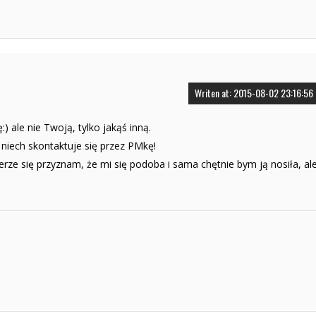
Writen at: 2015-08-02 23:16:56
) ale nie Twoją, tylko jakąś inną.
, niech skontaktuje się przez PMkę!
erze się przyznam, że mi się podoba i sama chętnie bym ją nosiła, al