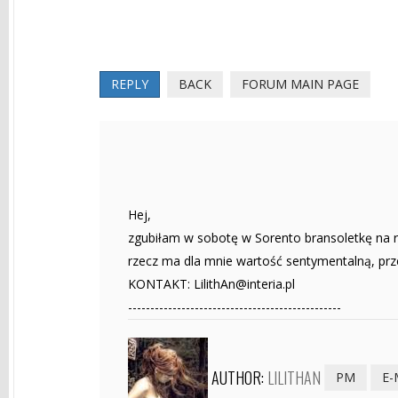
REPLY
BACK
FORUM MAIN PAGE
Hej,
zgubiłam w sobotę w Sorento bransoletkę na r
rzecz ma dla mnie wartość sentymentalną, przew
KONTAKT:
LilithAn@interia.pl
------------------------------------------------
AUTHOR:
LILITHAN
PM
E-