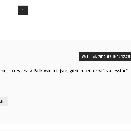
1
Writen at: 2014-07-15 12:12:28
 nie, to czy jest w Bolkowie miejsce, gdzie mozna z wifi skorzystac?
IL