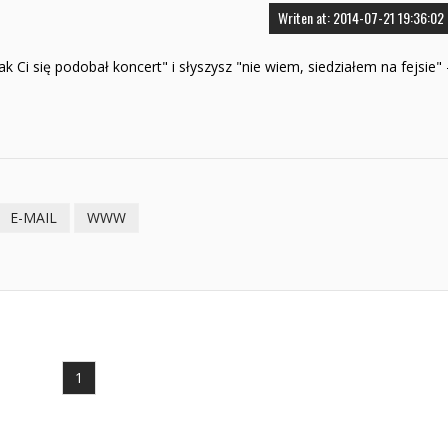
Writen at: 2014-07-21 19:36:02
ak Ci się podobał koncert" i słyszysz "nie wiem, siedziałem na fejsie" 
E-MAIL
WWW
1