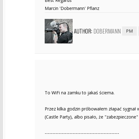
Best Regards
Marcin 'Dobermann' Pflanz
AUTHOR:
DOBERMANN
PM
To WiFi na zamku to jakaś ściema.
Przez kilka godzin próbowałem złapać sygnał w
(Castle Party), albo pisało, że "zabezpieczone"
------------------------------------------------