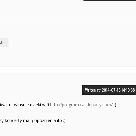
IL
Writen at: 2014-07-16 14:10:38
alu - właśnie dzięki wifi
http://program.castleparty.com/
:)
czy koncerty mają opóźnienia itp :)