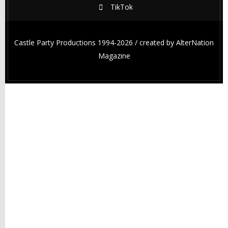
TikTok
Castle Party Productions 1994-2026 / created by
AlterNation
Magazine