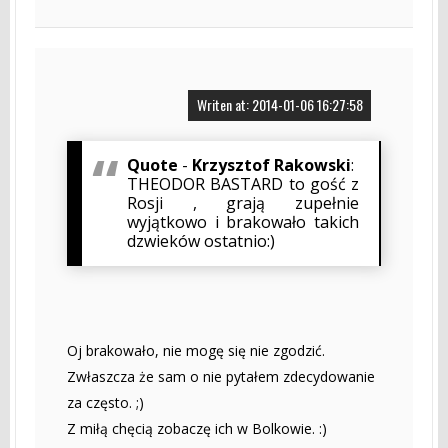
Writen at: 2014-01-06 16:27:58
Quote
-
Krzysztof Rakowski
:
THEODOR BASTARD to gość z
Rosji , grają zupełnie
wyjątkowo i brakowało takich
dzwieków ostatnio:)
Oj brakowało, nie mogę się nie zgodzić.
Zwłaszcza że sam o nie pytałem zdecydowanie
za często. ;)
Z miłą chęcią zobaczę ich w Bolkowie. :)