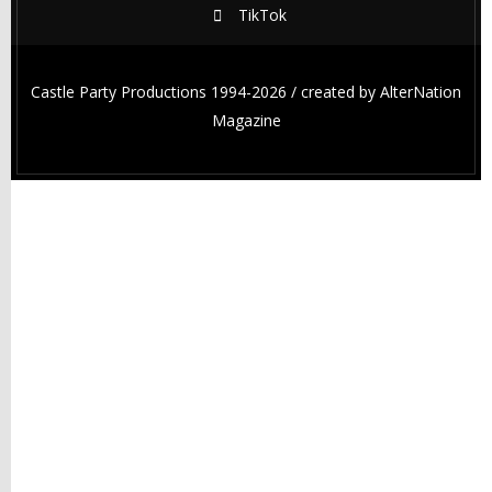
TikTok
Castle Party Productions 1994-2026 / created by
AlterNation
Magazine