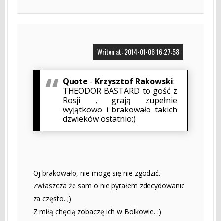
Writen at: 2014-01-06 16:27:58
Quote
-
Krzysztof Rakowski
:
THEODOR BASTARD to gość z
Rosji , grają zupełnie
wyjątkowo i brakowało takich
dzwieków ostatnio:)
Oj brakowało, nie mogę się nie zgodzić.
Zwłaszcza że sam o nie pytałem zdecydowanie
za często. ;)
Z miłą chęcią zobaczę ich w Bolkowie. :)