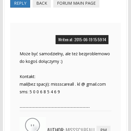
REPLY
BACK
FORUM MAIN PAGE
Writen at: 2015-06-19 15:59:14
Może być samodzielny, ale też bezproblemowo
do kogoś dołączymy :)
Kontakt:
mail(bez spacji): missscareall . kl @ gmail.com
sms: 5 0 0 6 8 5 4 6 9
------------------------------------------------
AUTHOR:
MISSSCAREALL
PM