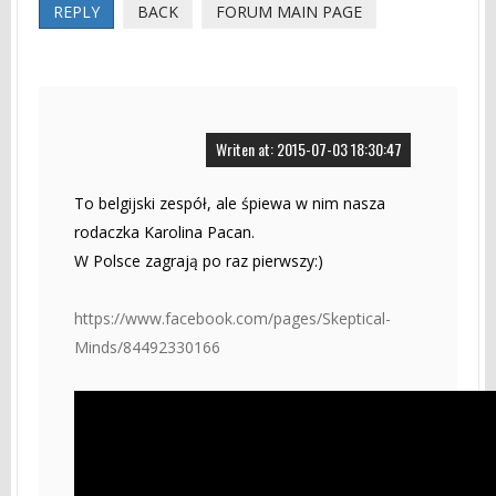
REPLY
BACK
FORUM MAIN PAGE
Writen at: 2015-07-03 18:30:47
To belgijski zespół, ale śpiewa w nim nasza
rodaczka Karolina Pacan.
W Polsce zagrają po raz pierwszy:)
https://www.facebook.com/pages/Skeptical-
Minds/84492330166