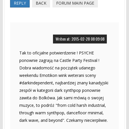
REPLY
BACK
FORUM MAIN PAGE
Writen at: 2015-02-28 08:09:08
Tak to oficjalne potwierdzenie ! PSYCHE
ponownie zagrają na Castle Party Festival !
Dobra wiadomość na początek udanego
weekendu Emotikon wink weterani sceny
‪#‎darkindependent‬, najbardziej znany kanadyjski
zespół w kategorii dark synthpop ponownie
zawita do Bolkówa. Jak sami mówią o swojej
muzyce, to podróż "from cold harsh industrial,
through warm synthpop, dancefloor minimal,
dark wave, and beyond". Czekamy niecierpliwie.