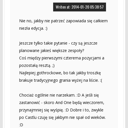
Writen at: 2014-01-20 05:38:57
Nie no, jakby nie patrzeć zapowiada się całkiem
niezła edycja. :)
Jeszcze tylko takie pytanie - czy są jeszcze
planowane jakieś większe zespoły?
Coś między pierwszymi czterema pozycjami a
pozostałą resztą. ;)
Najlepiej gothrockowe, bo tak jakby troszkę
brakuje tradycyjnego grania wyżej na liście. :(
Chociaż ogólnie nie narzekam. :D A jeśli się
zastanowić - skoro And One będą wieczorem,
przynajmniej się wyśpię. :D Dobre i to, zwykle
po Castlu czuję się jakbym nie spał od wieków.
:D