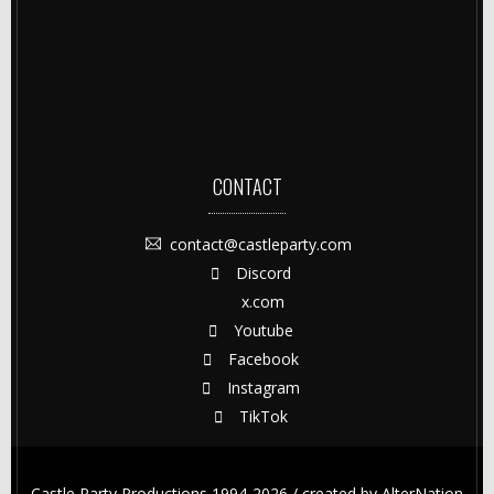
CONTACT
contact@castleparty.com
Discord
x.com
Youtube
Facebook
Instagram
TikTok
Castle Party Productions 1994-2026 / created by
AlterNation