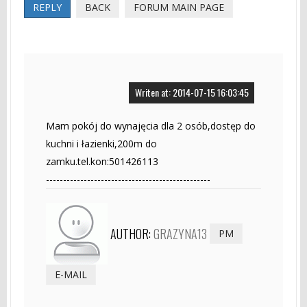
REPLY
BACK
FORUM MAIN PAGE
Writen at: 2014-07-15 16:03:45
Mam pokój do wynajęcia dla 2 osób,dostęp do
kuchni i łazienki,200m do
zamku.tel.kon:501426113
------------------------------------------------
AUTHOR:
GRAZYNA13
PM
E-MAIL