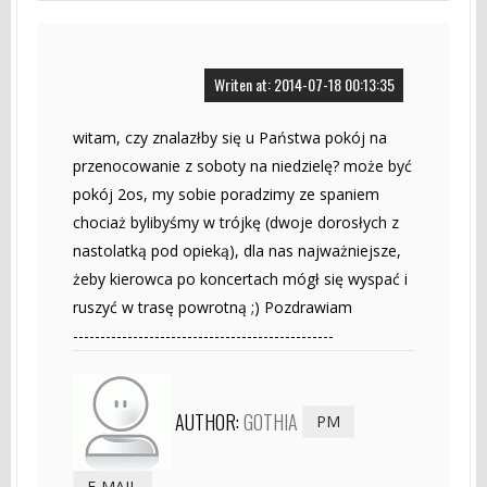
Writen at: 2014-07-18 00:13:35
witam, czy znalazłby się u Państwa pokój na
przenocowanie z soboty na niedzielę? może być
pokój 2os, my sobie poradzimy ze spaniem
chociaż bylibyśmy w trójkę (dwoje dorosłych z
nastolatką pod opieką), dla nas najważniejsze,
żeby kierowca po koncertach mógł się wyspać i
ruszyć w trasę powrotną ;) Pozdrawiam
------------------------------------------------
AUTHOR:
GOTHIA
PM
E-MAIL