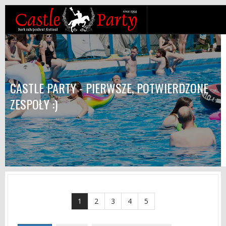
CASTLE PARTY - PIERWSZE, POTWIERDZONE
ZESPOŁY :)
1
2
3
4
5