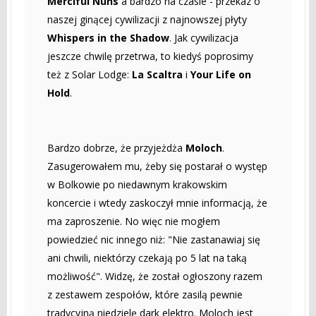
Merciful Nuns
a bardzo na czasie - przekaz o
naszej ginącej cywilizacji z najnowszej płyty
Whispers in the Shadow
. Jak cywilizacja
jeszcze chwilę przetrwa, to kiedyś poprosimy
też z Solar Lodge:
La Scaltra
i
Your Life on
Hold
.
Bardzo dobrze, że przyjeżdża
Moloch
.
Zasugerowałem mu, żeby się postarał o występ
w Bolkowie po niedawnym krakowskim
koncercie i wtedy zaskoczył mnie informacją, że
ma zaproszenie. No więc nie mogłem
powiedzieć nic innego niż: "Nie zastanawiaj się
ani chwili, niektórzy czekają po 5 lat na taką
możliwość". Widzę, że został ogłoszony razem
z zestawem zespołów, które zasilą pewnie
tradycyjną niedzielę dark elektro. Moloch jest