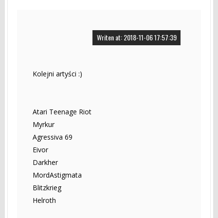
Writen at: 2018-11-06 17:57:39
Kolejni artyści :)
Atari Teenage Riot
Myrkur
Agressiva 69
Eivor
Darkher
MordAstigmata
Blitzkrieg
Helroth