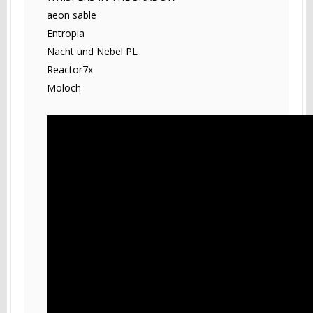
aeon sable
Entropia
Nacht und Nebel PL
Reactor7x
Moloch