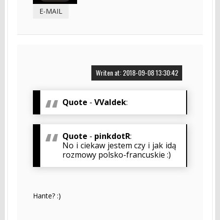
E-MAIL
Writen at: 2018-09-08 13:30:42
Quote
-
VValdek
:
Quote
-
pinkdotR
:
No i ciekaw jestem czy i jak idą
rozmowy polsko-francuskie :)
Hante? :)