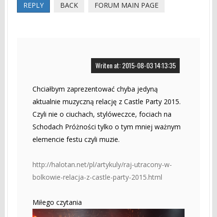
REPLY
BACK
FORUM MAIN PAGE
Writen at: 2015-08-03 14:13:35
Chciałbym zaprezentować chyba jedyną
aktualnie muzyczną relację z Castle Party 2015.
Czyli nie o ciuchach, stylóweczce, fociach na
Schodach Próżności tylko o tym mniej ważnym
elemencie festu czyli muzie.
http://halotan.net/pl/artykuly/raj-utracony-w-
bolkowie-relacja-z-castle-party-2015.html
Miłego czytania