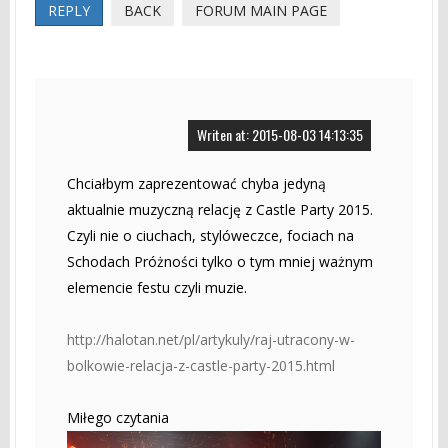
REPLY
BACK
FORUM MAIN PAGE
Writen at: 2015-08-03 14:13:35
Chciałbym zaprezentować chyba jedyną
aktualnie muzyczną relację z Castle Party 2015.
Czyli nie o ciuchach, stylóweczce, fociach na
Schodach Próżności tylko o tym mniej ważnym
elemencie festu czyli muzie.
http://halotan.net/pl/artykuly/raj-utracony-w-
bolkowie-relacja-z-castle-party-2015.html
Miłego czytania