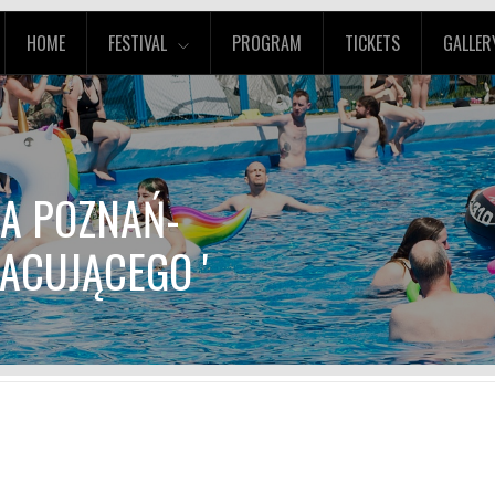
HOME
FESTIVAL
PROGRAM
TICKETS
GALLER
CA POZNAŃ-
ACUJĄCEGO '