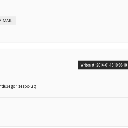
E-MAIL
Writen at: 2014-01-15 10:06:10
"dużego" zespołu :)