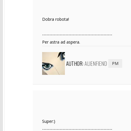
Dobra robota!
------------------------------------------------
Per astra ad aspera.
AUTHOR:
ALIENFIEND
PM
Super:)
------------------------------------------------