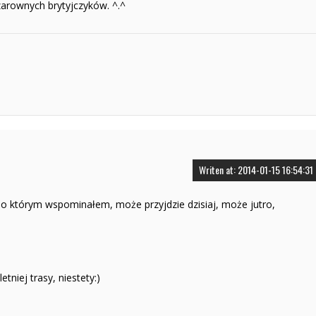
zarownych brytyjczyków. ^.^
Writen at: 2014-01-15 16:54:31
 którym wspominałem, może przyjdzie dzisiaj, może jutro,
etniej trasy, niestety:)