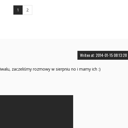
1
2
Writen at: 2014-01-15 08:13:28
stiwalu, zaczeliśmy rozmowy w sierpniu no i mamy ich :)