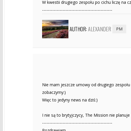
W kwestii drugiego zespołu po cichu liczę na c
------------------------------------------------
AUTHOR:
ALEXANDER
PM
Nie mam jeszcze umowy od drugiego zespołu o
zobaczymy:)
Więc to jedyny news na dziś:)
I nie są to brytyjczycy, The Mission nie planuje l
------------------------------------------------
Pozdrawiam