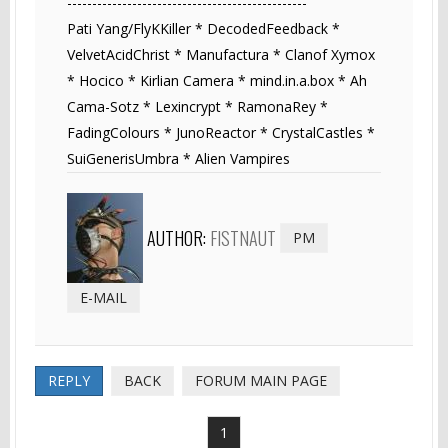
------------------------------------------------
Pati Yang/FlyKKiller * DecodedFeedback *
VelvetAcidChrist * Manufactura * Clanof Xymox
* Hocico * Kirlian Camera * mind.in.a.box * Ah
Cama-Sotz * Lexincrypt * RamonaRey *
FadingColours * JunoReactor * CrystalCastles *
SuiGenerisUmbra * Alien Vampires
AUTHOR:
FISTNAUT
PM
E-MAIL
REPLY
BACK
FORUM MAIN PAGE
1