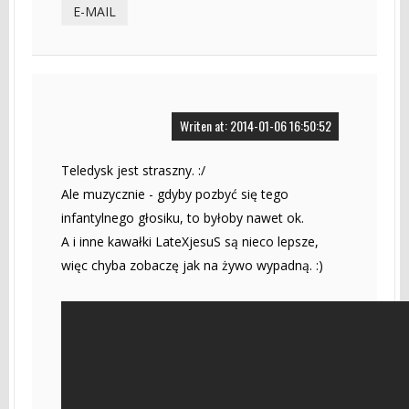
E-MAIL
Writen at: 2014-01-06 16:50:52
Teledysk jest straszny. :/
Ale muzycznie - gdyby pozbyć się tego
infantylnego głosiku, to byłoby nawet ok.
A i inne kawałki LateXjesuS są nieco lepsze,
więc chyba zobaczę jak na żywo wypadną. :)