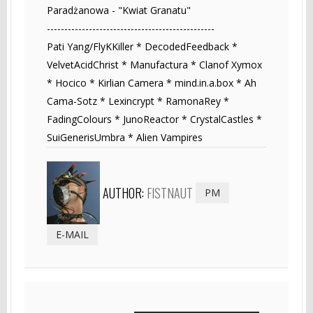
Paradżanowa - "Kwiat Granatu"
------------------------------------------------
Pati Yang/FlyKKiller * DecodedFeedback *
VelvetAcidChrist * Manufactura * Clanof Xymox
* Hocico * Kirlian Camera * mind.in.a.box * Ah
Cama-Sotz * Lexincrypt * RamonaRey *
FadingColours * JunoReactor * CrystalCastles *
SuiGenerisUmbra * Alien Vampires
AUTHOR:
FISTNAUT
PM
E-MAIL