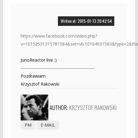
Writen at: 2015-01-13 20:42:54
https://www.facebook.com/video.php?
v=10152531315781584&set=vb.10164931583&type=2&the
JunoReactor live :)
------------------------------------------------
Pozdrawiam
Krzysztof Rakowski
AUTHOR:
KRZYSZTOF RAKOWSKI
PM
E-MAIL