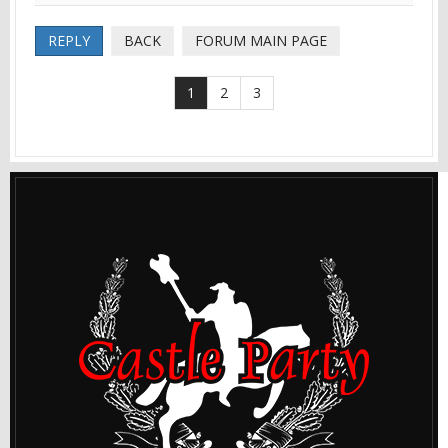
REPLY
BACK
FORUM MAIN PAGE
1
2
3