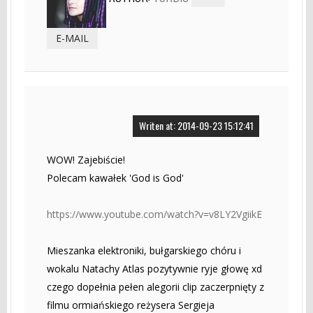
E-MAIL
Writen at: 2014-09-23 15:12:41
WOW! Zajebiście!
Polecam kawałek 'God is God'
https://www.youtube.com/watch?v=v8LY2VgiikE
Mieszanka elektroniki, bułgarskiego chóru i
wokalu Natachy Atlas pozytywnie ryje głowę xd
czego dopełnia pełen alegorii clip zaczerpnięty z
filmu ormiańskiego reżysera Sergieja