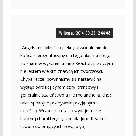
Writen at: 2014-09-22 12:44:08
"Angels and Men" to piękny utwór ale nie do
końca reprezentacyjny dla tego albumu i tego
co znam w wykonaniu Juno Reactor, przy czym
nie jestem wielkim znawcą ich twórczości.
Chyba raczej powinniśmy się nastawić na
występ bardziej dynamiczny, transowy i
generalnie szaleństwo a nie melancholię, choć
takie spokojne przerywniki przyjąłbym z
radością. Wrzucam coś, co wydaje mi się
bardziej charakterystyczne dla Juno Reactor -
utwór otwierający ich nową płytę: