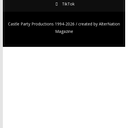
TikTok
Castle Party Productions 1994-2026 / created by
AlterNation
Magazine