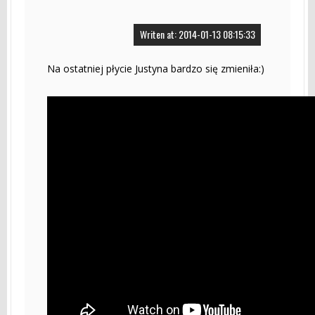
Writen at: 2014-01-13 08:15:33
Na ostatniej płycie Justyna bardzo się zmieniła:)