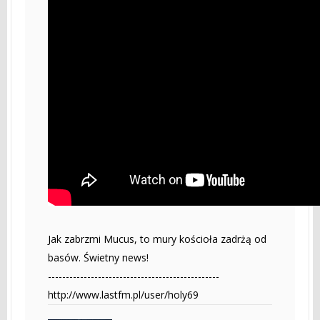
Jak zabrzmi Mucus, to mury kościoła zadrżą od
basów. Świetny news!
------------------------------------------------
http://www.lastfm.pl/user/holy69