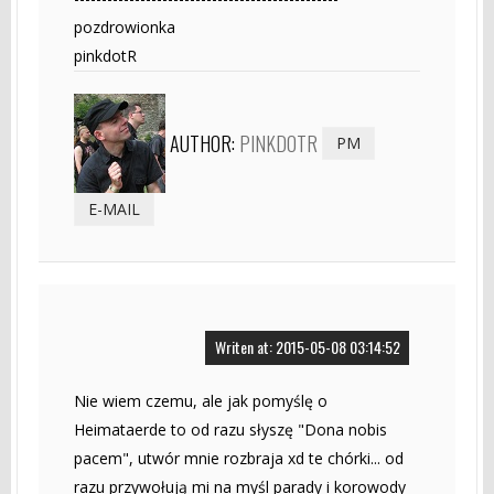
pozdrowionka
pinkdotR
AUTHOR:
PINKDOTR
PM
E-MAIL
Writen at: 2015-05-08 03:14:52
Nie wiem czemu, ale jak pomyślę o
Heimataerde to od razu słyszę "Dona nobis
pacem", utwór mnie rozbraja xd te chórki... od
razu przywołują mi na myśl parady i korowody