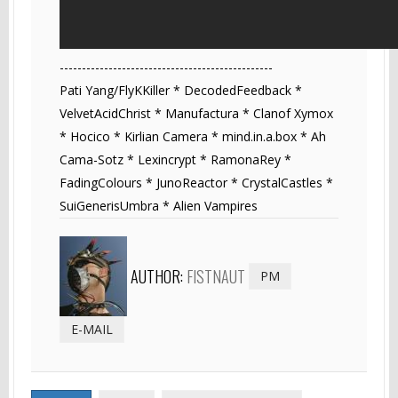
------------------------------------------------
Pati Yang/FlyKKiller * DecodedFeedback *
VelvetAcidChrist * Manufactura * Clanof Xymox
* Hocico * Kirlian Camera * mind.in.a.box * Ah
Cama-Sotz * Lexincrypt * RamonaRey *
FadingColours * JunoReactor * CrystalCastles *
SuiGenerisUmbra * Alien Vampires
AUTHOR:
FISTNAUT
PM
E-MAIL