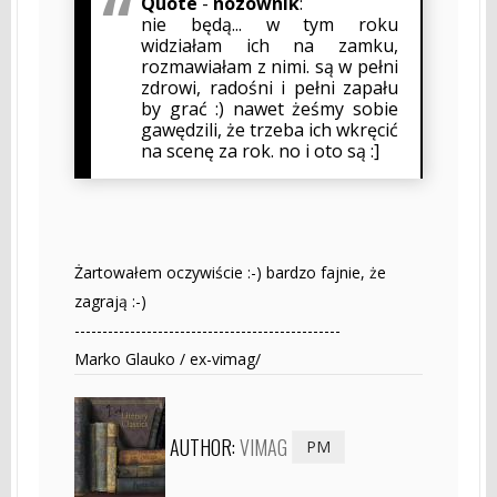
Quote
-
nozownik
:
nie będą... w tym roku
widziałam ich na zamku,
rozmawiałam z nimi. są w pełni
zdrowi, radośni i pełni zapału
by grać :) nawet żeśmy sobie
gawędzili, że trzeba ich wkręcić
na scenę za rok. no i oto są :]
Żartowałem oczywiście :-) bardzo fajnie, że
zagrają :-)
------------------------------------------------
Marko Glauko / ex-vimag/
AUTHOR:
VIMAG
PM