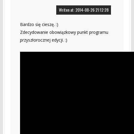
Writen at: 2014-08-26 21:12:28
Bardzo się cieszę. :)
Zdecydowanie obowiązkowy punkt programu
przyszłorocznej edycji. :)