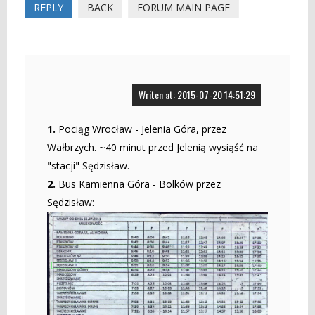
REPLY
BACK
FORUM MAIN PAGE
Writen at: 2015-07-20 14:51:29
1.
Pociąg Wrocław - Jelenia Góra, przez
Wałbrzych. ~40 minut przed Jelenią wysiąść na
"stacji" Sędzisław.
2.
Bus Kamienna Góra - Bolków przez
Sędzisław: