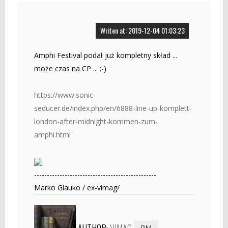
Writen at: 2019-12-04 01:03:23
Amphi Festival podał już kompletny skład ...
może czas na CP ... ;-)
https://www.sonic-
seducer.de/index.php/en/6888-line-up-komplett-
london-after-midnight-kommen-zum-
amphi.html
------------------------------------------------
Marko Glauko / ex-vimag/
AUTHOR:
VIMAG
PM