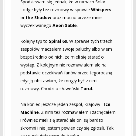
Spodziewam się jednak, że w ramach Solar
Lodge były też rozmowy w sprawie
Whispers
in the Shadow
oraz mocno przeze mnie
wyczekiwanego
Aeon Sable
.
Kolejny typ to
Spiral 69
. W sprawie tych trzech
zespołów maczałem swoje paluchy albo wiem
bezpośrednio od nich, że mieli się starać o
występ. Z kolejnym nie rozmawiałem ale na
podstawie oczekiwań fanów przed tegoroczną
edycją obstawiam, że mogły być z nimi
rozmowy. Chodzi o słoweński
Torul
.
Na koniec jeszcze jeden zespół, krajowy -
Ice
Machine
. Z nimi też rozmawiałem i zachęcałem
i również mieli się starać ale oni są bardzo
skromni i nie jestem pewien czy się zgłosili. Tak
czy owak dołączam do typów.