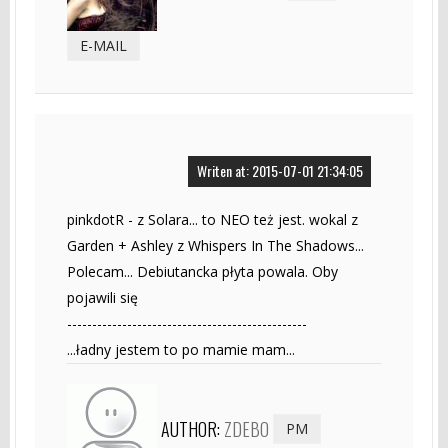
E-MAIL
Writen at: 2015-07-01 21:34:05
pinkdotR - z Solara... to NEO też jest. wokal z
Garden + Ashley z Whispers In The Shadows...
Polecam... Debiutancka płyta powala. Oby
pojawili się
------------------------------------------------
...ładny jestem to po mamie mam...
AUTHOR:
ZDEBO
PM