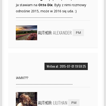
Ja stawiam na
Otto Dix
. Były z nimi rozmowy
odnośnie 2015, może w 2016 się uda. :)
------------------------------------------------
AUTHOR:
ALEXANDER
PM
Writen at: 2015-07-01 19:59:25
IAMX???
------------------------------------------------
AUTHOR:
LILITHAN
PM